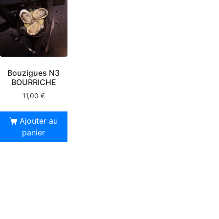
Bouzigues N3
BOURRICHE
11,00
€
Ajouter au
panier