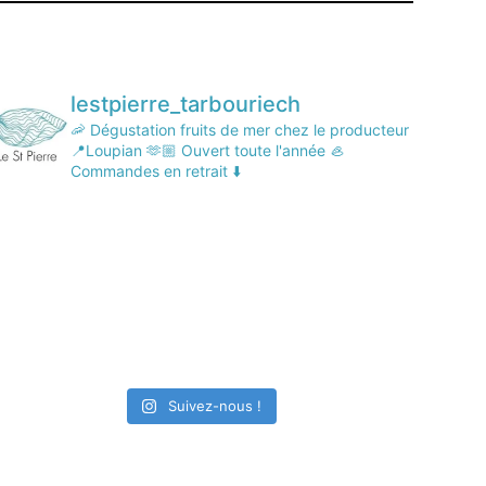
lestpierre_tarbouriech
🦐 Dégustation fruits de mer chez le producteur
📍Loupian
🫶🏼 Ouvert toute l'année
🦪
Commandes en retrait ⬇️
Suivez-nous !