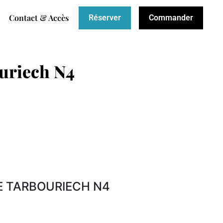
Contact & Accès
Réserver
Commander
uriech N4
E TARBOURIECH N4