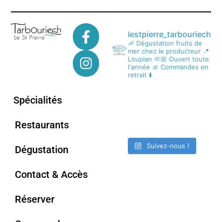
lestpierre_tarbouriech
🦐 Dégustation fruits de
mer chez le producteur
📍
Loupian
🫶🏼 Ouvert toute
l'année
🦪 Commandes en
retrait ⬇️
Spécialités
Restaurants
Suivez-nous !
Dégustation
Contact & Accès
Réserver