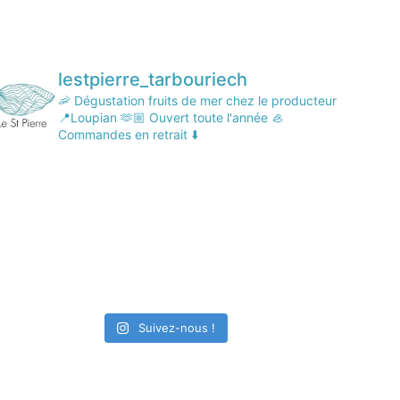
lestpierre_tarbouriech
🦐 Dégustation fruits de mer chez le producteur
📍Loupian
🫶🏼 Ouvert toute l'année
🦪
Commandes en retrait ⬇️
Suivez-nous !